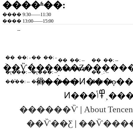
����ʱ��:
���� 9:30——11:30
���� 13:00——15:00
--
�� ��:
-
�� ��:
-
�� ��:
--
�� ��:
--
-
-
��Ѷ������Ƶ���������¡�����˹۵
������:
-
�ɽ���:
--
�ɽ���:
--
�� ֵ:
--
-
㣬����Ͷ���߲ο�
��ͣ��:
--
��ͣ��:
--
�� ��:
--
��ӯ��:
--
Ͷ���
������Ѷ
|
About Tencen
��Ѷ��Ƹ
|
��Ѷ���