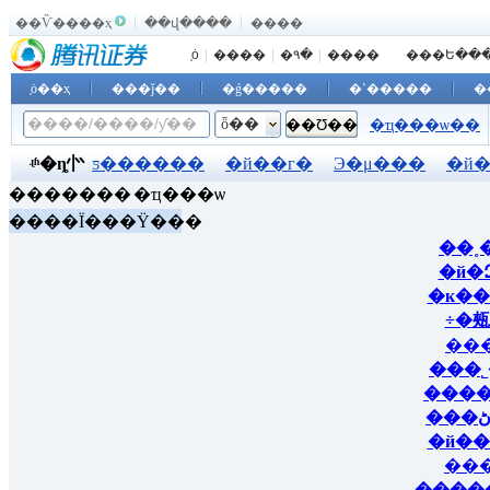
��Ѷ����ҳ
��վ����
����
֤ȯ
|
����
|
�۹�
|
����
֤ȯ��ҳ
���ǰ��
�ǵ�����
�ʽ�����
�
��ѡ��
�����ݻ���
ȫ��
�ҵ���ѡ��
ʵʱ�ȵ㣺
ƽ������
�й��г�
Э�μ���
�й
�������
�ҵ���ѡ
��������
��ֹɷ�
�й�����
�ַ���
����Ϊ���Ÿ���
�й�
�к�
÷�
���
���
���
�й�
���
����