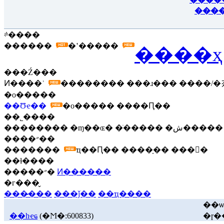
���
ʵʱ����
������
�ʽ�����
����ҳ
���Ź���
Ͷ����ʾ
��������
���ɹ���
����/�
�о�����
��Ʊҽ��
�о�����
����Ԥ��
��˾����
��������
�ɱ��ɶ�
�ֺ�����
�ش�����
����״��
�������
ҵ��Ԥ��
����ָ��
���񱨱�
��ɫ����
�����״�
Ͷ������
�г���̬
���̷���
���ǰ��
��ҵ����
��ѡ
��һҽҩ
(�Ϻ�:600833)
�ɼ