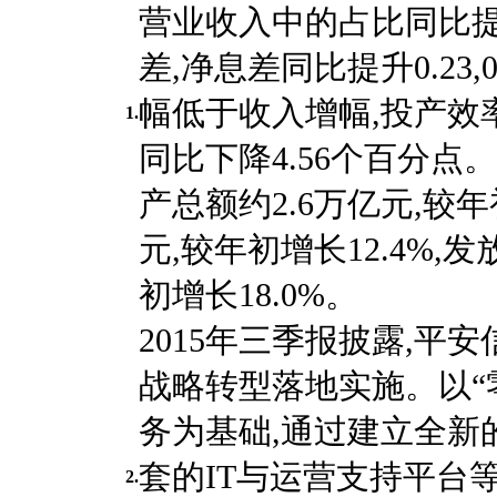
营业收入中的占比同比提升2
差,净息差同比提升0.23
幅低于收入增幅,投产效率持
1.
同比下降4.56个百分点。
产总额约2.6万亿元,较年初
元,较年初增长12.4%,
初增长18.0%。
2015年三季报披露,平
战略转型落地实施。以“零
务为基础,通过建立全新
套的IT与运营支持平台
2.