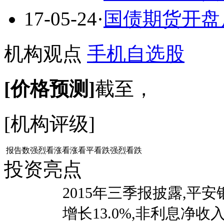
17-05-24
·
国债期货开盘
机构观点
手机自选股
[价格预测]
截至
，
[机构评级]
报告数
强烈看涨
看涨
看平
看跌
强烈看跌
投资亮点
2015年三季报披露,平安
增长13.0%,非利息净收入2