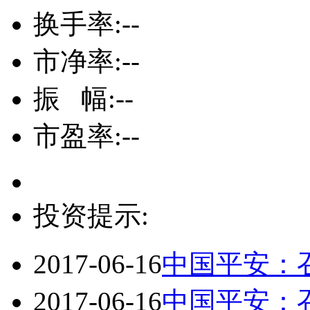
换手率:
--
市净率:
--
振 幅:
--
市盈率:
--
投资提示:
2017-06-16
中国平安：召
2017-06-16
中国平安：召