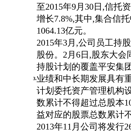
至2015年9月30日,信托
增长7.8%,其中,集合
1064.13亿元。
2015年3月,公司员工持
股份。2月6日,股东大
持股计划的覆盖平安集团
业绩和中长期发展具有
3.
计划委托资产管理机构设
数累计不得超过总股本1
益对应的股票总数累计不
2013年11月公司将发行2