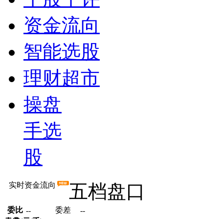
资金流向
智能选股
理财超市
操盘
手选
股
实时资金流向
五档盘口
委比
委差
--
--