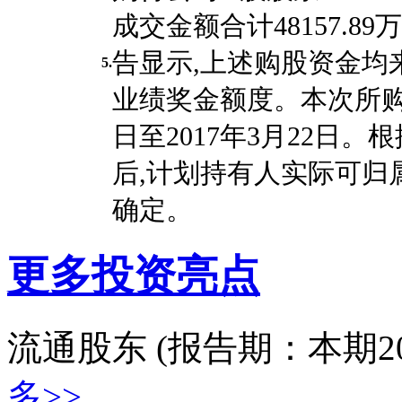
成交金额合计48157.89
告显示,上述购股资金均
5.
业绩奖金额度。本次所购买
日至2017年3月22日
后,计划持有人实际可归
确定。
更多投资亮点
流通股东
(报告期：本期2017
多>>