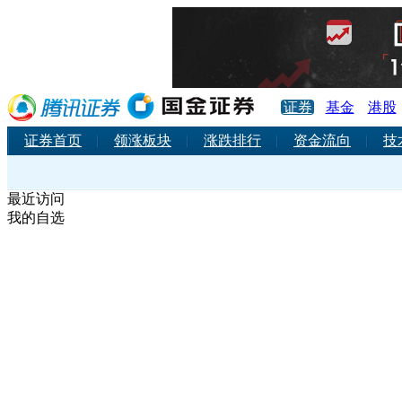
腾讯网仅为信息发布平
证券
基金
港股
证券首页
领涨板块
涨跌排行
资金流向
技
最近访问
我的自选