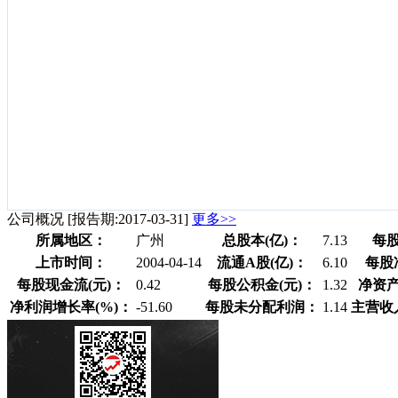
公司概况
[报告期:2017-03-31]
更多>>
所属地区：
广州
总股本(亿)：
7.13
每股
上市时间：
2004-04-14
流通A股(亿)：
6.10
每股
每股现金流(元)：
0.42
每股公积金(元)：
1.32
净资产
净利润增长率(%)：
-51.60
每股未分配利润：
1.14
主营收