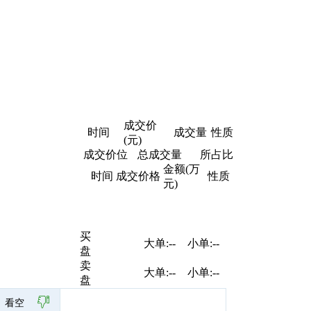
成交价
时间
成交量
性质
(元)
成交价位
总成交量
所占比
金额(万
时间
成交价格
性质
元)
买
大单:--
小单:--
盘
卖
大单:--
小单:--
盘
看空