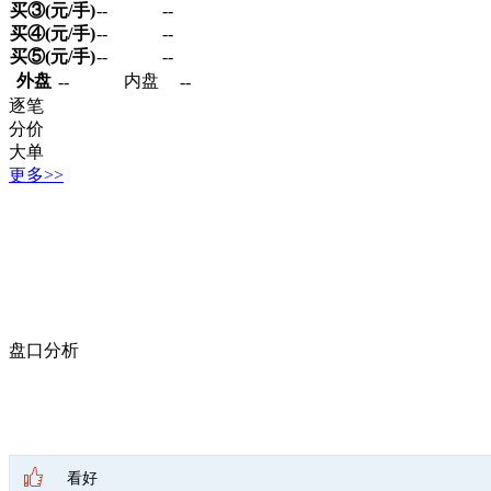
买③(元/手)
--
--
买④(元/手)
--
--
买⑤(元/手)
--
--
外盘
内盘
--
--
逐笔
分价
大单
更多>>
盘口分析
看好