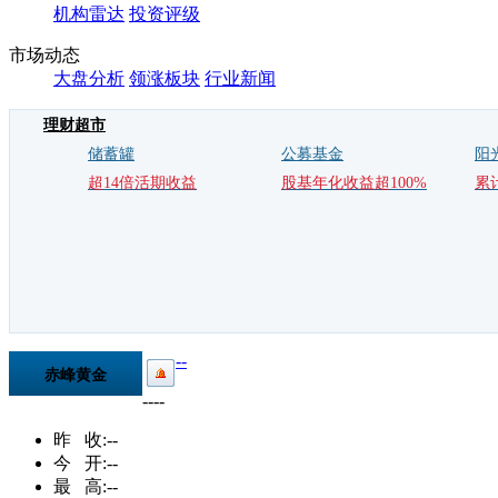
机构雷达
投资评级
市场动态
大盘分析
领涨板块
行业新闻
理财超市
储蓄罐
公募基金
阳
超14倍活期收益
股基年化收益超100%
累
--
赤峰黄金
--
--
600988.SH
昨 收:
--
今 开:
--
最 高:
--