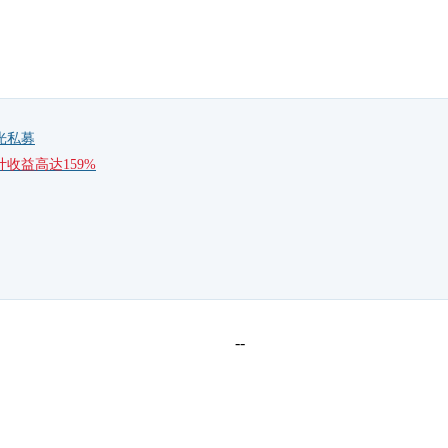
光私募
计收益高达159%
--