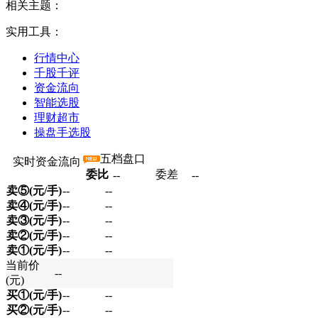
相关主题：
实用工具：
行情中心
千股千评
资金流向
智能选股
理财超市
操盘手选股
五档盘口
实时资金流向
委比
委差
--
--
卖⑤(元/手)
--
--
卖④(元/手)
--
--
卖③(元/手)
--
--
卖②(元/手)
--
--
卖①(元/手)
--
--
当前价
--
(元)
买①(元/手)
--
--
买②(元/手)
--
--