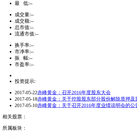
最 低:
--
成交量:
--
成交额:
--
总市值:
--
流通市值:
--
换手率:
--
市净率:
--
振 幅:
--
市盈率:
--
投资提示:
2017-05-22
赤峰黄金：召开2016年度股东大会
2017-05-18
赤峰黄金：关于控股股东部分股份解除质押及重
2017-05-10
赤峰黄金：关于召开2016年度业绩说明会的公
相关股票：
所属板块：