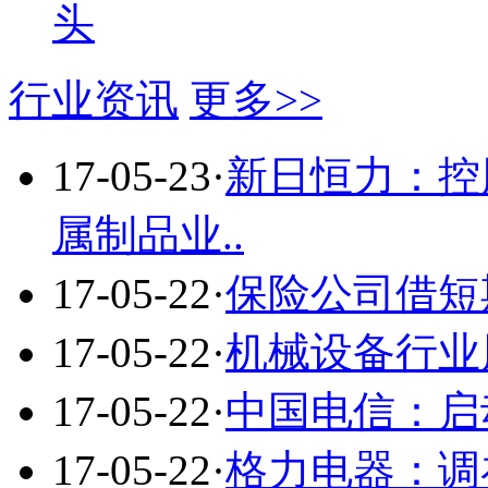
头
行业资讯
更多>>
17-05-23
·
新日恒力：控
属制品业..
17-05-22
·
保险公司借短
17-05-22
·
机械设备行业
17-05-22
·
中国电信：启
17-05-22
·
格力电器：调