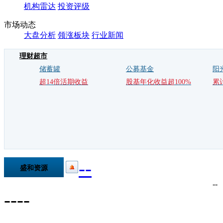
机构雷达
投资评级
市场动态
大盘分析
领涨板块
行业新闻
理财超市
储蓄罐
公募基金
阳
超14倍活期收益
股基年化收益超100%
累
--
盛和资源
600392.SH
--
--
--