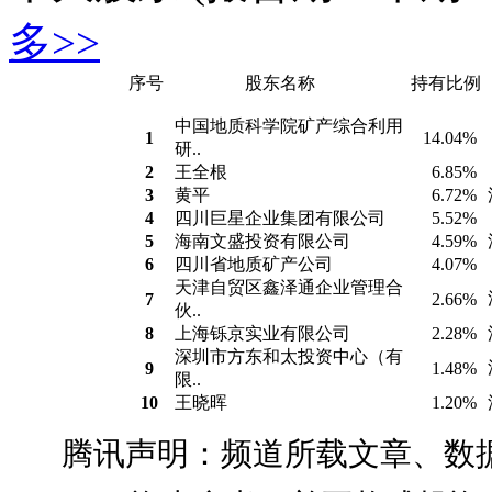
多>>
序号
股东名称
持有比例
中国地质科学院矿产综合利用
1
14.04%
研..
2
王全根
6.85%
3
黄平
6.72%
4
四川巨星企业集团有限公司
5.52%
5
海南文盛投资有限公司
4.59%
6
四川省地质矿产公司
4.07%
天津自贸区鑫泽通企业管理合
7
2.66%
伙..
8
上海铄京实业有限公司
2.28%
深圳市方东和太投资中心（有
9
1.48%
限..
10
王晓晖
1.20%
腾讯声明：频道所载文章、数