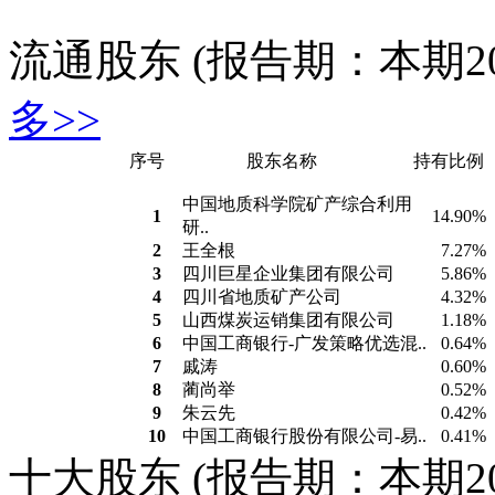
流通股东
(报告期：本期2017
多>>
序号
股东名称
持有比例
中国地质科学院矿产综合利用
1
14.90%
研..
2
王全根
7.27%
3
四川巨星企业集团有限公司
5.86%
4
四川省地质矿产公司
4.32%
5
山西煤炭运销集团有限公司
1.18%
6
中国工商银行-广发策略优选混..
0.64%
7
戚涛
0.60%
8
蔺尚举
0.52%
9
朱云先
0.42%
10
中国工商银行股份有限公司-易..
0.41%
十大股东
(报告期：本期2017