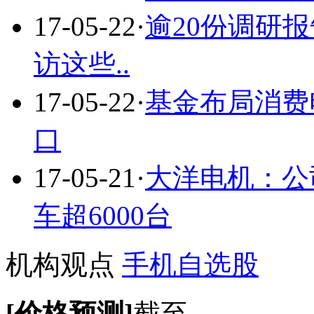
17-05-22
·
逾20份调研
访这些..
17-05-22
·
基金布局消费
口
17-05-21
·
大洋电机：公
车超6000台
机构观点
手机自选股
[价格预测]
截至
，