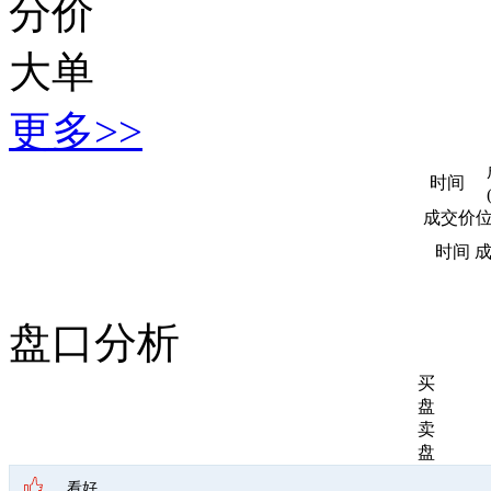
分价
大单
更多>>
时间
成交价
时间
盘口分析
买
盘
卖
盘
看好