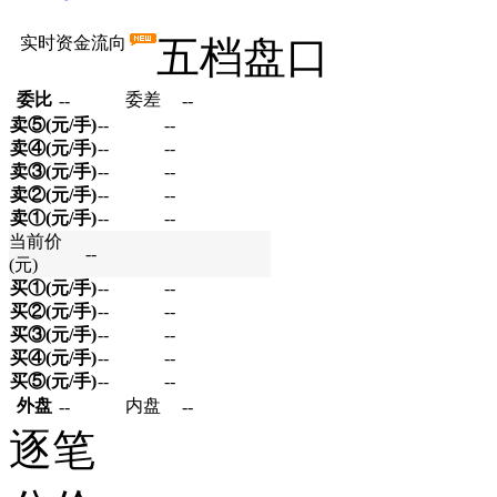
实时资金流向
五档盘口
委比
委差
--
--
卖⑤(元/手)
--
--
卖④(元/手)
--
--
卖③(元/手)
--
--
卖②(元/手)
--
--
卖①(元/手)
--
--
当前价
--
(元)
买①(元/手)
--
--
买②(元/手)
--
--
买③(元/手)
--
--
买④(元/手)
--
--
买⑤(元/手)
--
--
外盘
内盘
--
--
逐笔