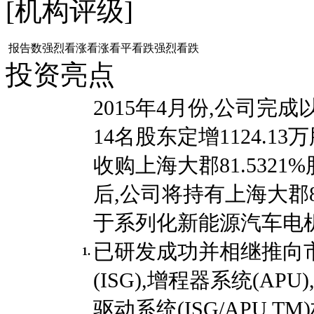
[机构评级]
报告数
强烈看涨
看涨
看平
看跌
强烈看跌
投资亮点
2015年4月份,公司完成
14名股东定增1124.13万
收购上海大郡81.5321
后,公司将持有上海大郡8
于系列化新能源汽车电机
已研发成功并相继推向
1.
(ISG),增程器系统(AP
驱动系统(ISG/APU